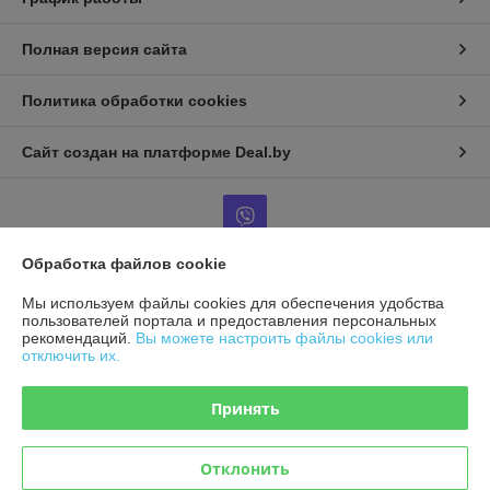
Полная версия сайта
Политика обработки cookies
Сайт создан на платформе Deal.by
Обработка файлов cookie
Информация для покупателя
Мы используем файлы cookies для обеспечения удобства
пользователей портала и предоставления персональных
Юридическое лицо:
ООО "Крептехторг"
рекомендаций.
Вы можете настроить файлы cookies или
220052 Г. МИНСК, УЛ. ГУРСКОГО, Д.46, ПОМ.314
отключить их.
Регистрационный номер ЕГР: 191562879
Принять
УНП: 191562879
Регистрационный орган: Минский горисполком
Отклонить
Дата регистрации компании: 23.08.2011