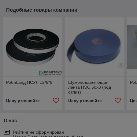
Подобные товары компании
Робибанд ПСУЛ 12/6*6
Шумоподавляющая
Роб
лента ПЭС 50х3 (под
отлив)
Цену уточняйте
Цену уточняйте
Це
О нас
Рейтинг не сформирован
Менее 5 отзывов за последний год