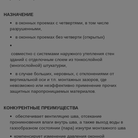
Н
АЗНАЧ
ЕНИЕ
в оконных проемах с четвертями, в том числе
разрушенными,
в оконных проемах без четверти (открытых)
совместно с системами наружного утепления стен
зданий с отделочным слоем из тонкослойной
(многослойной) штукатурки,
в случае больших, неровных, с отклонениями от
вертикальной оси и т.п. монтажных зазоров, где
невозможно или неэффективно применение прочих
защитных паропроницаемых материалов.
КОНКУРЕНТНЫЕ ПРЕИМУЩЕСТВА
обеспечивает вентиляцию шва, отсекание
проникновения влаги внутрь шва, а также выход воды в
газообразном состоянии (пара) изнутри монтажного шва
компенсирует изменение давления оконной