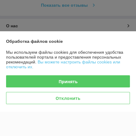
Показать все отзывы
О нас
Контакты
Обработка файлов cookie
Мы используем файлы cookies для обеспечения удобства
Доставка и оплата
пользователей портала и предоставления персональных
рекомендаций.
Вы можете настроить файлы cookies или
отключить их.
График работы
Принять
Полная версия сайта
Политика обработки cookies
Отклонить
Сайт создан на платформе Deal.by