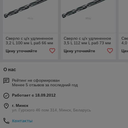
Сверло с ц/х удлиненное
Сверло с ц/х удлиненное
Све
3,2 L 100 мм L раб 66 мм
3,5 L 112 мм L раб 73 мм
4,0
Цену уточняйте
Цену уточняйте
Це
О нас
Рейтинг не сформирован
Менее 5 отзывов за последний год
Работает с 18.09.2012
г. Минск
ул. Гурского 46 пом 314, Минск, Беларусь
Контакты