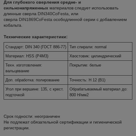
Для глубокого сверления средне- и
сильнонапряженных
материалов следует использовать
длинные сверла
DIN340CoFesta
, или
сверла
DIN1869CoFesta
осободлинной серии с добавлением
кобальта.
Технические характеристики:
Стандарт: DIN 340 (ГОСТ 886-77)
Тип спирали: normal
Материал: HSS (Р4М3)
Хвостовик: цилиндрический
Техн. изготовления:
Покрытие: белые
вальцевание
Доп. обработка: полирование
Точность: H 12 (В1)
Угол при вершине: 135, с крест.
Обрабатываемый материал до:
подточкой
800 Н/мм2
Срок годности: неограничен
Не подлежат обязательной сертификации и гигиенической
регистрации.