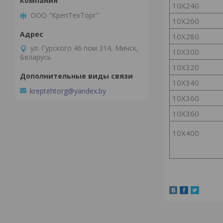
10Х240
ООО "КрепТехТорг"
10Х260
10Х280
ул. Гурского 46 пом 314, Минск,
10Х300
Беларусь
10Х320
10Х340
kreptehtorg@yandex.by
10Х360
10Х360
10Х400