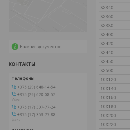
8Х340
8Х360
8Х380
8Х400
8Х420
Наличие документов
8Х440
8Х450
КОНТАКТЫ
8Х500
10Х120
+375 (29) 648-14-54
10Х140
+375 (29) 620-08-52
10Х160
Viber
10Х180
+375 (17) 337-77-24
+375 (17) 353-77-88
10Х200
факс
10Х220