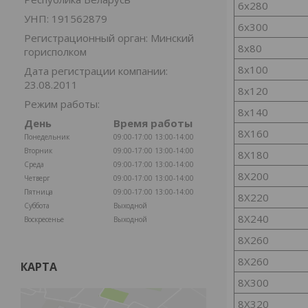
6х280
УНП: 191562879
6х300
Регистрационный орган: Минский
8х80
горисполком
8х100
Дата регистрации компании:
23.08.2011
8х120
Режим работы:
8х140
День
Время работы
8Х160
Понедельник
09:00-17:00
13:00-14:00
Вторник
09:00-17:00
13:00-14:00
8Х180
Среда
09:00-17:00
13:00-14:00
8Х200
Четверг
09:00-17:00
13:00-14:00
Пятница
09:00-17:00
13:00-14:00
8Х220
Суббота
Выходной
8Х240
Воскресенье
Выходной
8Х260
8Х260
КАРТА
8Х300
8Х320